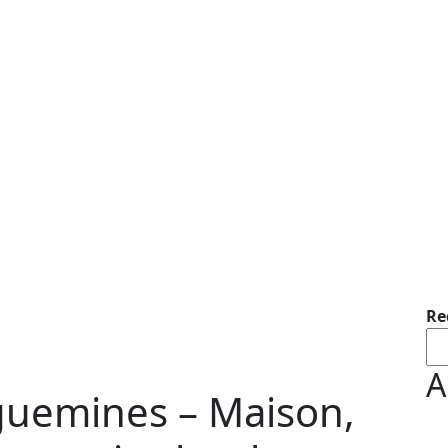
Re
A
guemines – Maison,