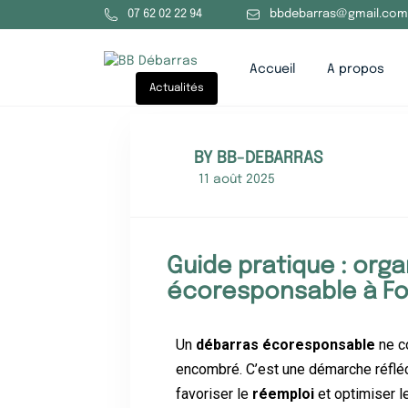
07 62 02 22 94
bbdebarras@gmail.com
Accueil
A propos
Actualités
BY BB-DEBARRAS
11 août 2025
Guide pratique : org
écoresponsable à Fo
Un
débarras écoresponsable
ne c
encombré. C’est une démarche réfléc
favoriser le
réemploi
et optimiser l